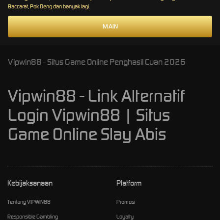
Baccarat, Pok Deng dan banyak lagi.
MAIN
Vipwin88 - Situs Game Online Penghasil Cuan 2026
Vipwin88 - Link Alternatif
Login Vipwin88 | Situs
Game Online Slay Abis
Kebijaksanaan
Platform
Tentang VIPWIN88
Promosi
Responsible Gambling
Loyalty