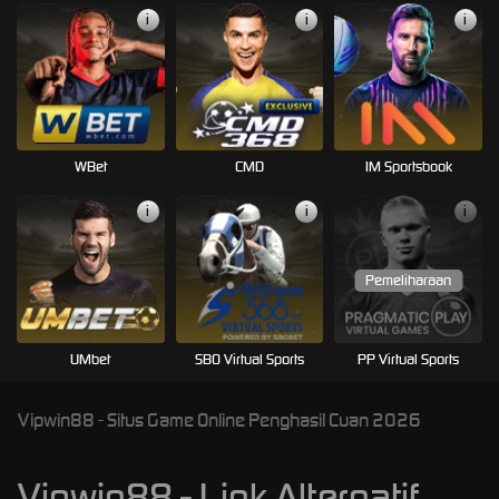
i
i
i
WBet
CMD
IM Sportsbook
i
i
i
UMbet
SBO Virtual Sports
PP Virtual Sports
Vipwin88 - Situs Game Online Penghasil Cuan 2026
Vipwin88 - Link Alternatif