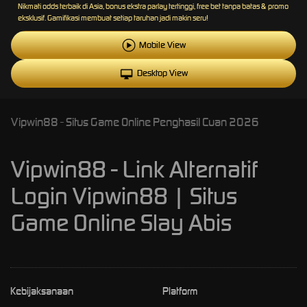
Nikmati odds terbaik di Asia, bonus ekstra parlay tertinggi, free bet tanpa batas & promo
eksklusif. Gamifikasi membuat setiap taruhan jadi makin seru!
Mobile View
Desktop View
Vipwin88 - Situs Game Online Penghasil Cuan 2026
Vipwin88 - Link Alternatif
Login Vipwin88 | Situs
Game Online Slay Abis
Kebijaksanaan
Platform